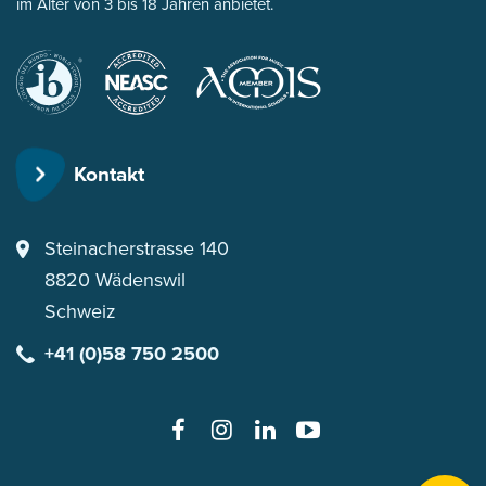
im Alter von 3 bis 18 Jahren anbietet.
International
New
für Musik an
Baccalaureate
England
internationalen
Association
Schulen
of
Kontakt
Schools
and
Colleges
Steinacherstrasse 140
8820
Wädenswil
Schweiz
+41 (0)58 750 2500