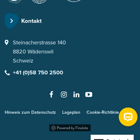
Baccalaureate
England
internationalen
Association
Schulen
of
Kontakt
Schools
and
Colleges
Steinacherstrasse 140
8820
Wädenswil
Schweiz
+41 (0)58 750 2500
Hinweis zum Datenschutz
Lageplan
Cookie-Richtlinie